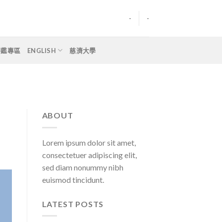
-
-
評鑑專區
ENGLISH
慈濟大學
ABOUT
Lorem ipsum dolor sit amet,
consectetuer adipiscing elit,
sed diam nonummy nibh
euismod tincidunt.
LATEST POSTS