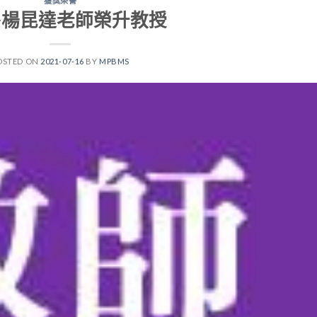
獲獎榮譽
~楊昆達老師榮升教授
OSTED ON
2021-07-16
BY
MPBMS