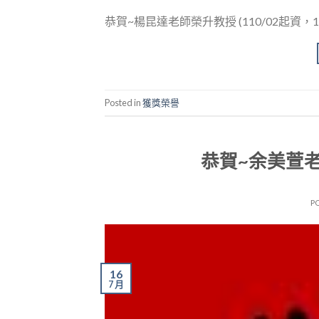
恭賀~楊昆達老師榮升教授 (110/02起資，11
Posted in
獲獎榮譽
恭賀~余美萱
P
16
7 月