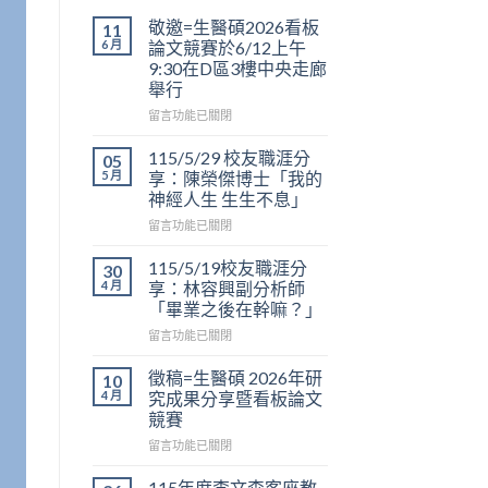
敬邀=生醫碩2026看板
11
6 月
論文競賽於6/12上午
9:30在D區3樓中央走廊
舉行
在
留言功能已關閉
〈敬
邀
115/5/29 校友職涯分
05
=
5 月
享：陳榮傑博士「我的
生
神經人生 生生不息」
醫
在
碩
留言功能已關閉
〈115/5/29
2026
校
看
115/5/19校友職涯分
30
友
板
4 月
享：林容興副分析師
職
論
「畢業之後在幹嘛？」
涯
文
在
分
留言功能已關閉
競
〈115/5/19
享：
賽
校
陳
於
徵稿=生醫碩 2026年研
10
友
榮
6/12
4 月
究成果分享暨看板論文
職
傑
上
競賽
涯
博
午
在
分
留言功能已關閉
士
9:30
〈徵
享：
「我
在
稿
林
的
D
115年度李文森客座教