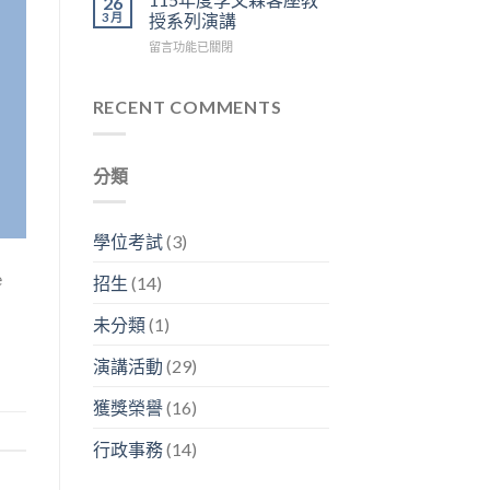
26
=
容
神
區
3 月
授系列演講
生
興
經
3
在
留言功能已關閉
醫
副
人
樓
〈115
碩
分
生
中
年
2026
析
生
央
度
RECENT COMMENTS
年
師
生
走
李
研
「畢
不
廊
文
究
業
息」〉
舉
森
成
之
中
行〉
分類
客
果
後
中
座
分
在
教
享
幹
授
暨
嘛？」〉
學位考試
(3)
系
看
中
列
板
e
招生
(14)
演
論
講〉
文
未分類
(1)
中
競
賽〉
演講活動
(29)
中
獲獎榮譽
(16)
行政事務
(14)