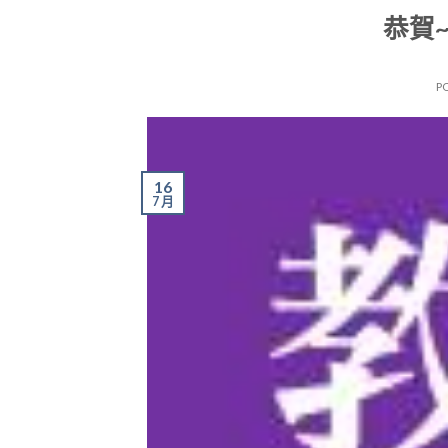
恭賀
P
16
7 月