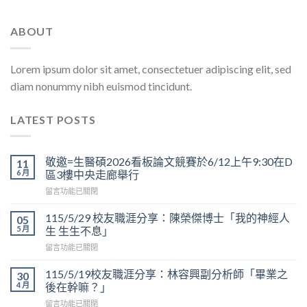
ABOUT
Lorem ipsum dolor sit amet, consectetuer adipiscing elit, sed
diam nonummy nibh euismod tincidunt.
LATEST POSTS
敬邀=生醫碩2026看板論文競賽於6/12上午9:30在D
11
6 月
區3樓中央走廊舉行
在
留言功能已關閉
〈敬
邀
115/5/29 校友職涯分享：陳榮傑博士「我的神經人
05
=
5 月
生 生生不息」
生
在
留言功能已關閉
醫
〈115/5/29
碩
校
2026
115/5/19校友職涯分享：林容興副分析師「畢業之
30
友
看
4 月
後在幹嘛？」
職
板
在
留言功能已關閉
涯
論