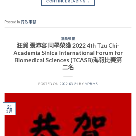
CONTINUE READING
→
Posted in
行政事務
獲獎榮譽
狂賀 張沛容 同學榮獲 2022 4th Tzu Chi-
Academia Sinica International Forum for
Biomedical Sciences (TCASB)海報比賽第
二名
POSTED ON
2022-03-21
BY
MPBMS
21
3 月