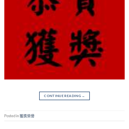
CONTINUE READING
→
Posted in
獲獎榮譽