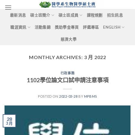
Skip
to
最新消息
碩士班簡介
碩士班成員
課程規劃
招生訊息
content
職涯資訊
活動集錦
獎助學金專頁
評鑑專區
ENGLISH
慈濟大學
MONTHLY ARCHIVES:
3 月 2022
行政事務
1102學位論文口試申請注意事項
POSTED ON
2022-03-28
BY
MPBMS
28
3 月