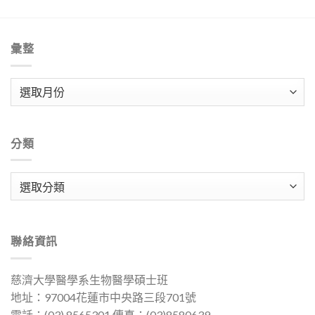
彙整
彙
整
分類
分
類
聯絡資訊
慈濟大學醫學系生物醫學碩士班
地址：97004花蓮市中央路三段701號
電話：(03) 8565301 傳真：(03)8580639