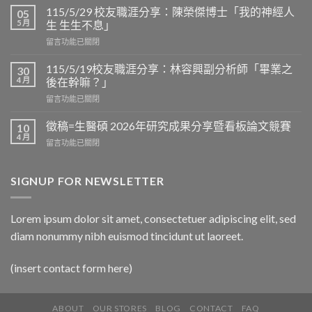
邀
115/5/29 校友職涯分享：陳榮傑博士「我的神經人
05
=
5 月
生 生生不息」
生
在
留言功能已關閉
醫
〈115/5/29
碩
校
2026
115/5/19校友職涯分享：林容興副分析師「畢業之
30
友
看
4 月
後在幹嘛？」
職
板
在
留言功能已關閉
涯
論
〈115/5/19
分
文
校
享：
徵稿=生醫碩 2026年研究成果分享暨看板論文競賽
10
競
友
陳
4 月
賽
在
留言功能已關閉
職
榮
於
〈徵
涯
傑
6/12
稿
分
博
上
=
SIGNUP FOR NEWSLETTER
享：
士
午
生
林
「我
9:30
醫
容
的
在
碩
興
Lorem ipsum dolor sit amet, consectetuer adipiscing elit, sed
神
D
2026
副
經
區
diam nonummy nibh euismod tincidunt ut laoreet.
年
分
人
3
研
析
生
樓
究
師
生
(insert contact form here)
中
成
「畢
生
央
果
業
不
走
分
之
息」〉
廊
享
ABOUT
OUR STORES
BLOG
CONTACT
FAQ
後