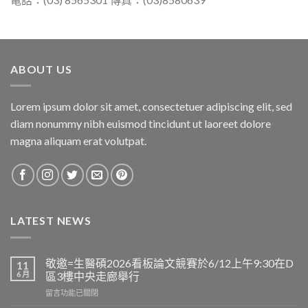
ABOUT US
Lorem ipsum dolor sit amet, consectetuer adipiscing elit, sed
diam nonummy nibh euismod tincidunt ut laoreet dolore
magna aliquam erat volutpat.
LATEST NEWS
敬邀=生醫碩2026看板論文競賽於6/12上午9:30在D
11
6 月
區3樓中央走廊舉行
在
留言功能已關閉
〈敬