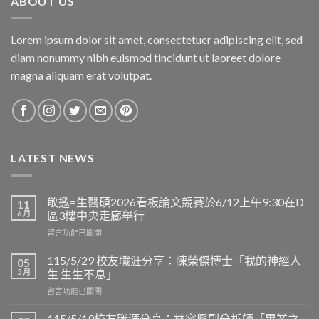
ABOUT US
Lorem ipsum dolor sit amet, consectetuer adipiscing elit, sed
diam nonummy nibh euismod tincidunt ut laoreet dolore
magna aliquam erat volutpat.
LATEST NEWS
敬邀=生醫碩2026看板論文競賽於6/12上午9:30在D
11
6 月
區3樓中央走廊舉行
在
留言功能已關閉
〈敬
邀
115/5/29 校友職涯分享：陳榮傑博士「我的神經人
05
=
5 月
生 生生不息」
生
在
留言功能已關閉
醫
〈115/5/29
碩
校
2026
115/5/19校友職涯分享：林容興副分析師「畢業之