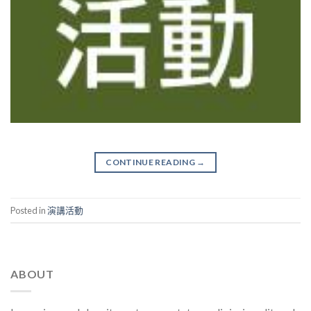
CONTINUE READING
→
Posted in
演講活動
ABOUT