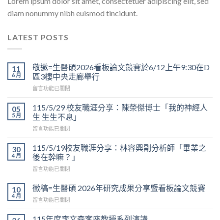
Lorem ipsum dolor sit amet, consectetuer adipiscing elit, sed
diam nonummy nibh euismod tincidunt.
LATEST POSTS
敬邀=生醫碩2026看板論文競賽於6/12上午9:30在D
11
6 月
區3樓中央走廊舉行
在
留言功能已關閉
〈敬
邀
115/5/29 校友職涯分享：陳榮傑博士「我的神經人
05
=
5 月
生 生生不息」
生
在
留言功能已關閉
醫
〈115/5/29
碩
校
2026
115/5/19校友職涯分享：林容興副分析師「畢業之
30
友
看
4 月
後在幹嘛？」
職
板
在
留言功能已關閉
涯
論
〈115/5/19
分
文
校
享：
徵稿=生醫碩 2026年研究成果分享暨看板論文競賽
10
競
友
陳
4 月
賽
在
留言功能已關閉
職
榮
於
〈徵
涯
傑
6/12
稿
115年度李文森客座教授系列演講
分
博