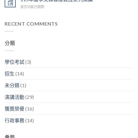
26
上
=
3 月
享：
士
午
在
留言功能已關閉
生
林
「我
9:30
〈115
醫
容
的
在
年
碩
興
神
D
度
RECENT COMMENTS
2026
副
經
區
李
年
分
人
3
文
研
析
生
樓
森
究
師
生
分類
中
客
成
「畢
生
央
座
果
業
不
走
教
分
之
息」〉
廊
授
享
學位考試
(3)
後
中
舉
系
暨
在
行〉
列
看
幹
招生
(14)
中
演
板
嘛？」〉
講〉
論
中
未分類
(1)
中
文
競
演講活動
(29)
賽〉
中
獲獎榮譽
(16)
行政事務
(14)
彙整