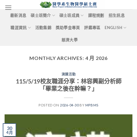
Skip
to
最新消息
碩士班簡介
碩士班成員
課程規劃
招生訊息
content
職涯資訊
活動集錦
獎助學金專頁
評鑑專區
ENGLISH
慈濟大學
MONTHLY ARCHIVES:
4 月 2026
演講活動
115/5/19校友職涯分享：林容興副分析師
「畢業之後在幹嘛？」
POSTED ON
2026-04-30
BY
MPBMS
30
4 月