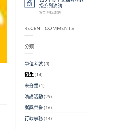
26
=
容
神
區
3 月
授系列演講
生
興
經
3
在
留言功能已關閉
醫
副
人
樓
〈115
碩
分
生
中
年
2026
析
生
央
度
RECENT COMMENTS
年
師
生
走
李
研
「畢
不
廊
文
究
業
息」〉
舉
森
成
之
中
行〉
分類
客
果
後
中
座
分
在
教
享
幹
授
暨
嘛？」〉
學位考試
(3)
系
看
中
列
板
招生
(14)
演
論
講〉
文
未分類
(1)
中
競
賽〉
演講活動
(29)
中
獲獎榮譽
(16)
行政事務
(14)