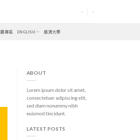
-
-
評鑑專區
ENGLISH
慈濟大學
ABOUT
Lorem ipsum dolor sit amet,
consectetuer adipiscing elit,
sed diam nonummy nibh
euismod tincidunt.
LATEST POSTS