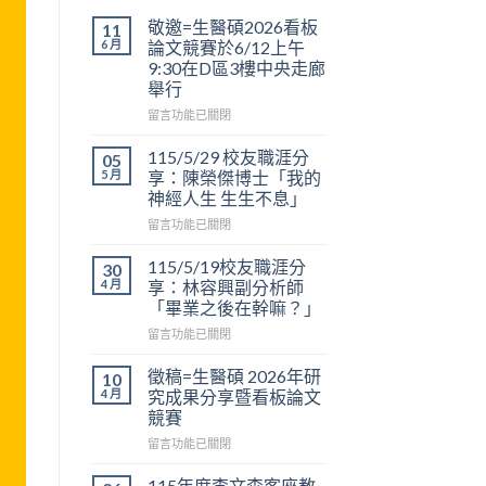
敬邀=生醫碩2026看板
11
6 月
論文競賽於6/12上午
9:30在D區3樓中央走廊
舉行
在
留言功能已關閉
〈敬
邀
115/5/29 校友職涯分
05
=
5 月
享：陳榮傑博士「我的
生
神經人生 生生不息」
醫
在
碩
留言功能已關閉
〈115/5/29
2026
校
看
115/5/19校友職涯分
30
友
板
4 月
享：林容興副分析師
職
論
「畢業之後在幹嘛？」
涯
文
在
分
留言功能已關閉
競
〈115/5/19
享：
賽
校
陳
於
徵稿=生醫碩 2026年研
10
友
榮
6/12
4 月
究成果分享暨看板論文
職
傑
上
競賽
涯
博
午
在
分
留言功能已關閉
士
9:30
〈徵
享：
「我
在
稿
林
的
D
115年度李文森客座教