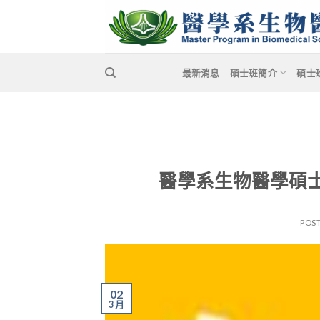
Skip
to
content
最新消息
碩士班簡介
碩士
醫學系生物醫學碩士
POS
02
3 月