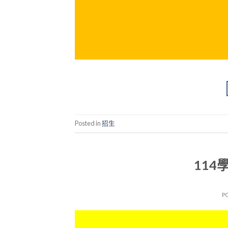
Posted in
招生
11
P