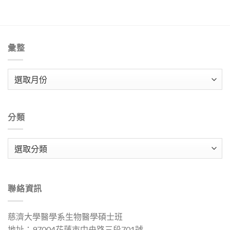
彙整
彙
整
分類
分
類
聯絡資訊
慈濟大學醫學系生物醫學碩士班
地址：97004花蓮市中央路三段701號