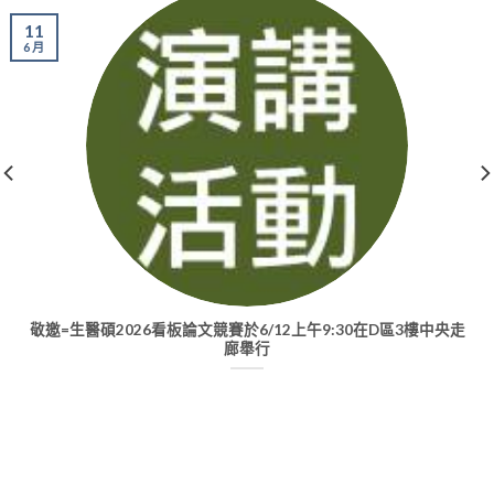
11
6 月
敬邀=生醫碩2026看板論文競賽於6/12上午9:30在D區3樓中央走
廊舉行