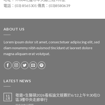
電話：(03) 8565301 傳真：(03)8580639
ABOUT US
Lorem ipsum dolor sit amet, consectetuer adipiscing elit, sed
diam nonummy nibh euismod tincidunt ut laoreet dolore
magna aliquam erat volutpat.
LATEST NEWS
敬邀=生醫碩2026看板論文競賽於6/12上午9:30在D
11
6 月
區3樓中央走廊舉行
在