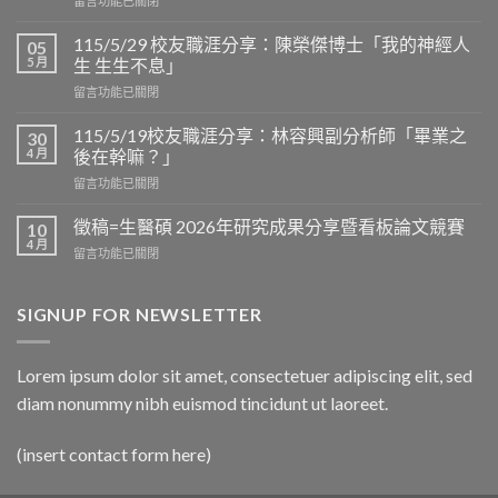
留言功能已關閉
〈敬
邀
115/5/29 校友職涯分享：陳榮傑博士「我的神經人
05
=
5 月
生 生生不息」
生
在
留言功能已關閉
醫
〈115/5/29
碩
校
2026
115/5/19校友職涯分享：林容興副分析師「畢業之
30
友
看
4 月
後在幹嘛？」
職
板
在
留言功能已關閉
涯
論
〈115/5/19
分
文
校
享：
徵稿=生醫碩 2026年研究成果分享暨看板論文競賽
10
競
友
陳
4 月
賽
在
留言功能已關閉
職
榮
於
〈徵
涯
傑
6/12
稿
分
博
上
=
SIGNUP FOR NEWSLETTER
享：
士
午
生
林
「我
9:30
醫
容
的
在
碩
興
Lorem ipsum dolor sit amet, consectetuer adipiscing elit, sed
神
D
2026
副
經
區
diam nonummy nibh euismod tincidunt ut laoreet.
年
分
人
3
研
析
生
樓
究
師
生
(insert contact form here)
中
成
「畢
生
央
果
業
不
走
分