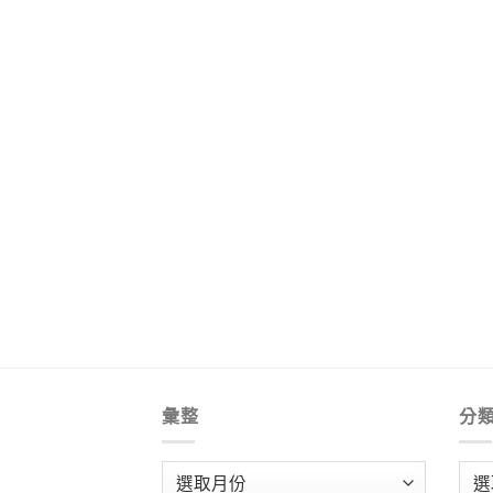
彙整
分
彙
分