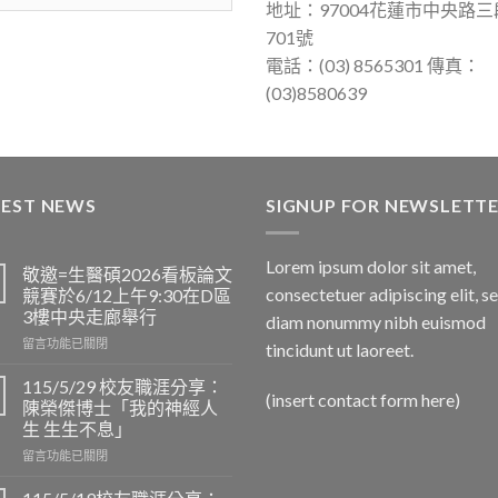
地址：97004花蓮市中央路三
701號
電話：(03) 8565301 傳真：
(03)8580639
TEST NEWS
SIGNUP FOR NEWSLETT
Lorem ipsum dolor sit amet,
敬邀=生醫碩2026看板論文
consectetuer adipiscing elit, s
競賽於6/12上午9:30在D區
3樓中央走廊舉行
diam nonummy nibh euismod
在
留言功能已關閉
tincidunt ut laoreet.
〈敬
邀
115/5/29 校友職涯分享：
(insert contact form here)
=
陳榮傑博士「我的神經人
生
生 生生不息」
醫
在
碩
留言功能已關閉
〈115/5/29
2026
校
看