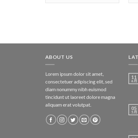
整
類
ABOUT US
LA
Lorem ipsum dolor sit amet,
11
consectetuer adipiscing elit, sed
6 月
diam nonummy nibh euismod
tincidunt ut laoreet dolore magna
aliquam erat volutpat.
05
5 月