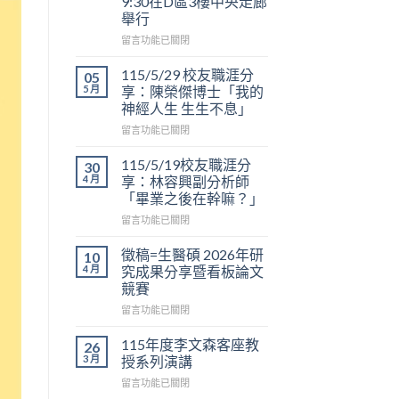
9:30在D區3樓中央走廊
舉行
在
留言功能已關閉
〈敬
邀
115/5/29 校友職涯分
05
=
5 月
享：陳榮傑博士「我的
生
神經人生 生生不息」
醫
在
碩
留言功能已關閉
〈115/5/29
2026
校
看
115/5/19校友職涯分
30
友
板
4 月
享：林容興副分析師
職
論
「畢業之後在幹嘛？」
涯
文
在
分
留言功能已關閉
競
〈115/5/19
享：
賽
校
陳
於
徵稿=生醫碩 2026年研
10
友
榮
6/12
4 月
究成果分享暨看板論文
職
傑
上
競賽
涯
博
午
在
分
留言功能已關閉
士
9:30
〈徵
享：
「我
在
稿
林
的
D
115年度李文森客座教
26
=
容
神
區
3 月
授系列演講
生
興
經
3
在
留言功能已關閉
醫
副
人
樓
〈115