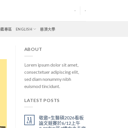
-
-
評鑑專區
ENGLISH
慈濟大學
ABOUT
Lorem ipsum dolor sit amet,
consectetuer adipiscing elit,
sed diam nonummy nibh
euismod tincidunt.
LATEST POSTS
敬邀=生醫碩2026看板
11
6 月
論文競賽於6/12上午