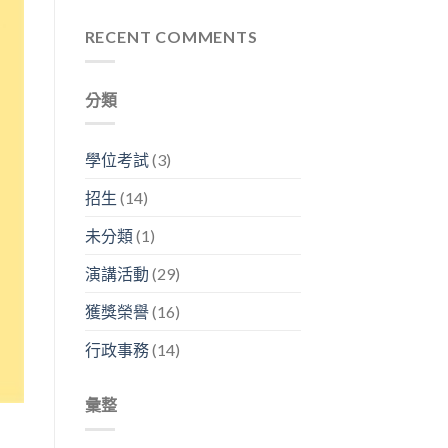
碩
分
生
中
年
2026
析
生
央
度
RECENT COMMENTS
年
師
生
走
李
研
「畢
不
廊
文
究
業
息」〉
舉
森
成
之
中
行〉
分類
客
果
後
中
座
分
在
教
享
幹
授
暨
嘛？」〉
學位考試
(3)
系
看
中
列
板
招生
(14)
演
論
講〉
文
未分類
(1)
中
競
賽〉
演講活動
(29)
中
獲獎榮譽
(16)
行政事務
(14)
彙整