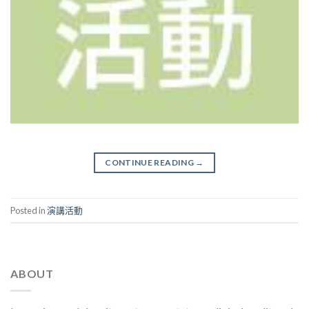
CONTINUE READING
→
Posted in
演講活動
ABOUT