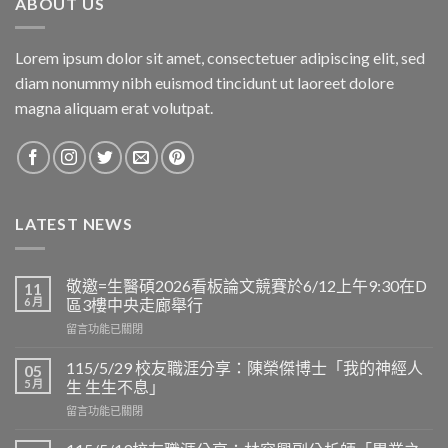
ABOUT US
Lorem ipsum dolor sit amet, consectetuer adipiscing elit, sed
diam nonummy nibh euismod tincidunt ut laoreet dolore
magna aliquam erat volutpat.
LATEST NEWS
敬邀=生醫碩2026看板論文競賽於6/12上午9:30在D
11
6 月
區3樓中央走廊舉行
在
留言功能已關閉
〈敬
邀
115/5/29 校友職涯分享：陳榮傑博士「我的神經人
05
=
5 月
生 生生不息」
生
在
留言功能已關閉
醫
〈115/5/29
碩
校
2026