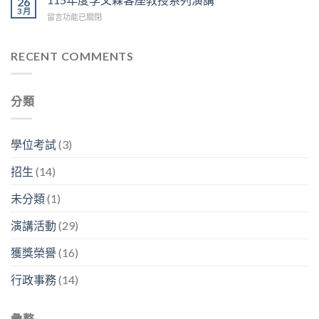
26
博
上
=
3 月
享：
士
午
在
留言功能已關閉
生
林
「我
9:30
〈115
醫
容
的
在
年
碩
興
神
D
度
RECENT COMMENTS
2026
副
經
區
李
年
分
人
3
文
研
析
生
樓
森
究
師
生
分類
中
客
成
「畢
生
央
座
果
業
不
走
教
分
之
息」〉
廊
授
享
學位考試
(3)
後
中
舉
系
暨
在
行〉
列
看
幹
招生
(14)
中
演
板
嘛？」〉
講〉
論
中
未分類
(1)
中
文
競
演講活動
(29)
賽〉
中
獲獎榮譽
(16)
行政事務
(14)
彙整