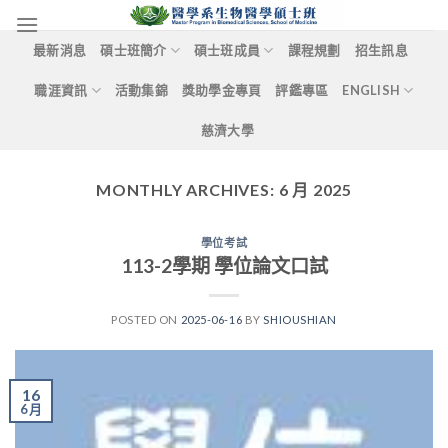
Skip
to
最新消息
碩士班簡介
碩士班成員
課程規劃
招生訊息
content
職涯資訊
活動集錦
獎助學金專頁
評鑑專區
ENGLISH
慈濟大學
MONTHLY ARCHIVES:
6 月 2025
學位考試
113-2學期 學位論文口試
POSTED ON
2025-06-16
BY
SHIOUSHIAN
16
6 月