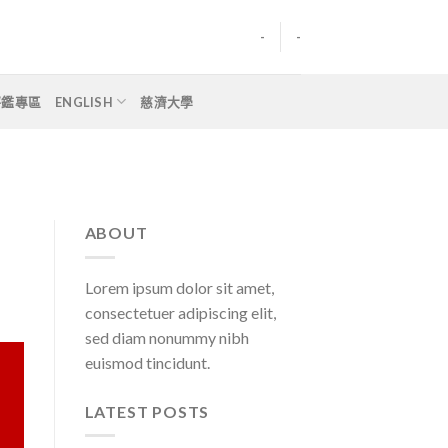
-
-
評鑑專區
ENGLISH
慈濟大學
ABOUT
Lorem ipsum dolor sit amet,
consectetuer adipiscing elit,
sed diam nonummy nibh
euismod tincidunt.
LATEST POSTS