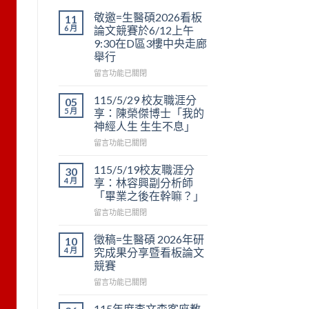
敬邀=生醫碩2026看板
11
6 月
論文競賽於6/12上午
9:30在D區3樓中央走廊
舉行
在
留言功能已關閉
〈敬
邀
115/5/29 校友職涯分
05
=
5 月
享：陳榮傑博士「我的
生
神經人生 生生不息」
醫
在
碩
留言功能已關閉
〈115/5/29
2026
校
看
115/5/19校友職涯分
30
友
板
4 月
享：林容興副分析師
職
論
「畢業之後在幹嘛？」
涯
文
在
分
留言功能已關閉
競
〈115/5/19
享：
賽
校
陳
於
徵稿=生醫碩 2026年研
10
友
榮
6/12
4 月
究成果分享暨看板論文
職
傑
上
競賽
涯
博
午
在
分
留言功能已關閉
士
9:30
〈徵
享：
「我
在
稿
林
的
D
115年度李文森客座教