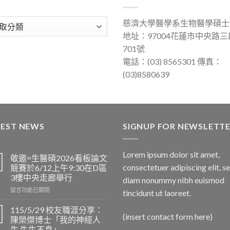
慈濟大學醫學系生物醫學碩士
地址：97004花蓮市中央路三
701號
電話：(03) 8565301 傳真：
(03)8580639
TEST NEWS
SIGNUP FOR NEWSLETT
Lorem ipsum dolor sit amet,
敬邀=生醫碩2026看板論文
consectetuer adipiscing elit, s
競賽於6/12上午9:30在D區
3樓中央走廊舉行
diam nonummy nibh euismod
在
留言功能已關閉
tincidunt ut laoreet.
〈敬
邀
115/5/29 校友職涯分享：
(insert contact form here)
=
陳榮傑博士「我的神經人
生
生 生生不息」