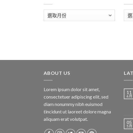
彙
分
整
類
ABOUT US
LA
Lorem ipsum dolor sit amet,
11
consectetuer adipiscing elit, sed
6 月
diam nonummy nibh euismod
tincidunt ut laoreet dolore magna
aliquam erat volutpat.
05
5 月