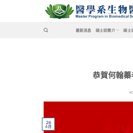
Skip
to
content
最新消息
碩士班簡介
碩士
恭賀何翰蓁
P
26
6 月