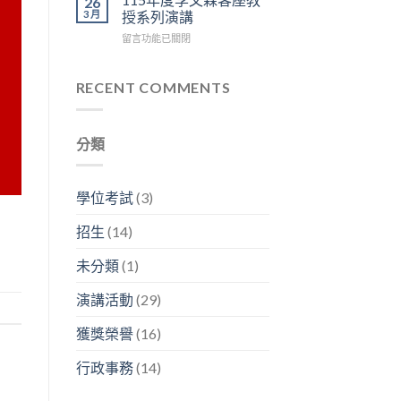
26
=
容
神
區
3 月
授系列演講
生
興
經
3
在
留言功能已關閉
醫
副
人
樓
〈115
碩
分
生
中
年
2026
析
生
央
度
RECENT COMMENTS
年
師
生
走
李
研
「畢
不
廊
文
究
業
息」〉
舉
森
成
之
中
行〉
分類
客
果
後
中
座
分
在
教
享
幹
授
暨
嘛？」〉
學位考試
(3)
系
看
中
列
板
招生
(14)
演
論
講〉
文
未分類
(1)
中
競
賽〉
演講活動
(29)
中
獲獎榮譽
(16)
行政事務
(14)