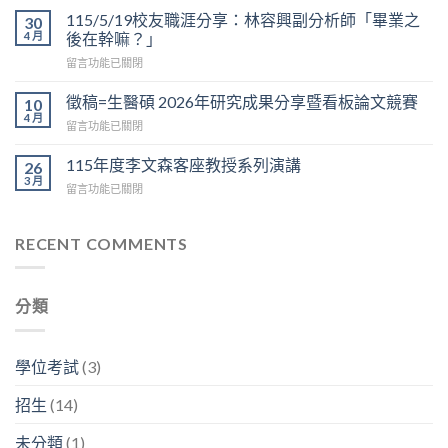
校
2026
115/5/19校友職涯分享：林容興副分析師「畢業之
30
友
看
4 月
後在幹嘛？」
職
板
在
留言功能已關閉
涯
論
〈115/5/19
分
文
校
享：
徵稿=生醫碩 2026年研究成果分享暨看板論文競賽
10
競
友
陳
4 月
賽
在
留言功能已關閉
職
榮
於
〈徵
涯
傑
6/12
稿
115年度李文森客座教授系列演講
分
26
博
上
=
3 月
享：
士
午
在
留言功能已關閉
生
林
「我
9:30
〈115
醫
容
的
在
年
碩
興
神
D
度
RECENT COMMENTS
2026
副
經
區
李
年
分
人
3
文
研
析
生
樓
森
究
師
生
分類
中
客
成
「畢
生
央
座
果
業
不
走
教
分
之
息」〉
廊
授
享
學位考試
(3)
後
中
舉
系
暨
在
行〉
列
看
幹
招生
(14)
中
演
板
嘛？」〉
講〉
論
中
未分類
(1)
中
文