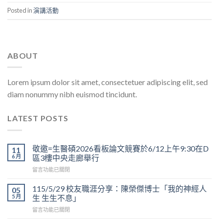
Posted in
演講活動
ABOUT
Lorem ipsum dolor sit amet, consectetuer adipiscing elit, sed
diam nonummy nibh euismod tincidunt.
LATEST POSTS
敬邀=生醫碩2026看板論文競賽於6/12上午9:30在D
11
6 月
區3樓中央走廊舉行
在
留言功能已關閉
〈敬
邀
115/5/29 校友職涯分享：陳榮傑博士「我的神經人
05
=
5 月
生 生生不息」
生
在
留言功能已關閉
醫
〈115/5/29
碩