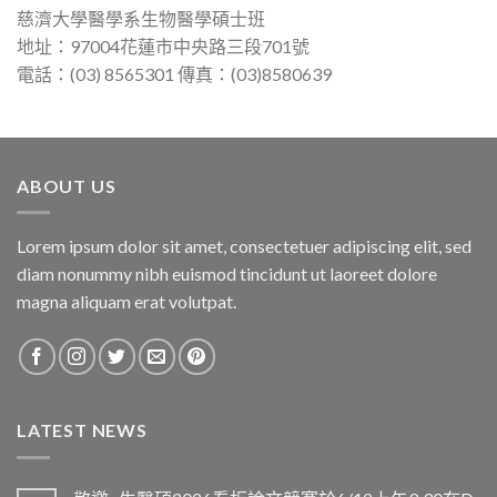
慈濟大學醫學系生物醫學碩士班
地址：97004花蓮市中央路三段701號
電話：(03) 8565301 傳真：(03)8580639
ABOUT US
Lorem ipsum dolor sit amet, consectetuer adipiscing elit, sed
diam nonummy nibh euismod tincidunt ut laoreet dolore
magna aliquam erat volutpat.
LATEST NEWS