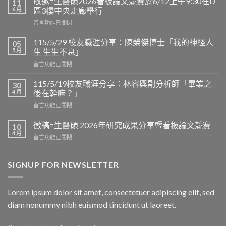
敬邀=生醫碩2026看板論文競賽於6/12上午9:30在D
11
6 月
區3樓中央走廊舉行
在
留言功能已關閉
〈敬
邀
115/5/29 校友職涯分享：陳榮傑博士「我的神經人
05
=
5 月
生 生生不息」
生
在
留言功能已關閉
醫
〈115/5/29
碩
校
2026
115/5/19校友職涯分享：林容興副分析師「畢業之
30
友
看
4 月
後在幹嘛？」
職
板
在
留言功能已關閉
涯
論
〈115/5/19
分
文
校
享：
徵稿=生醫碩 2026年研究成果分享暨看板論文競賽
10
競
友
陳
4 月
賽
在
留言功能已關閉
職
榮
於
〈徵
涯
傑
6/12
稿
分
博
上
=
SIGNUP FOR NEWSLETTER
享：
士
午
生
林
「我
9:30
醫
容
的
在
碩
興
Lorem ipsum dolor sit amet, consectetuer adipiscing elit, sed
神
D
2026
副
經
區
diam nonummy nibh euismod tincidunt ut laoreet.
年
分
人
3
研
析
生
樓
究
師