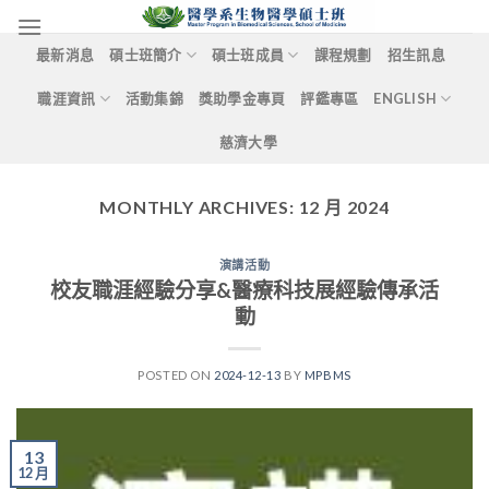
Skip
to
最新消息
碩士班簡介
碩士班成員
課程規劃
招生訊息
content
職涯資訊
活動集錦
獎助學金專頁
評鑑專區
ENGLISH
慈濟大學
MONTHLY ARCHIVES:
12 月 2024
演講活動
校友職涯經驗分享&醫療科技展經驗傳承活
動
POSTED ON
2024-12-13
BY
MPBMS
13
12 月