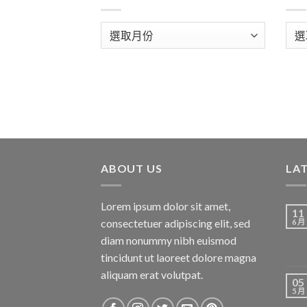
彙
分
整
類
ABOUT US
LA
Lorem ipsum dolor sit amet,
11
consectetuer adipiscing elit, sed
6 月
diam nonummy nibh euismod
tincidunt ut laoreet dolore magna
aliquam erat volutpat.
05
5 月