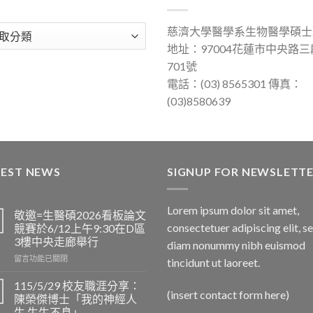
慈濟大學醫學系生物醫學碩士
地址：97004花蓮市中央路三
701號
電話：(03) 8565301 傳真：
(03)8580639
TEST NEWS
SIGNUP FOR NEWSLETT
Lorem ipsum dolor sit amet,
敬邀=生醫碩2026看板論文
consectetuer adipiscing elit, s
競賽於6/12上午9:30在D區
3樓中央走廊舉行
diam nonummy nibh euismod
在
留言功能已關閉
tincidunt ut laoreet.
〈敬
邀
115/5/29 校友職涯分享：
(insert contact form here)
=
陳榮傑博士「我的神經人
生
生 生生不息」