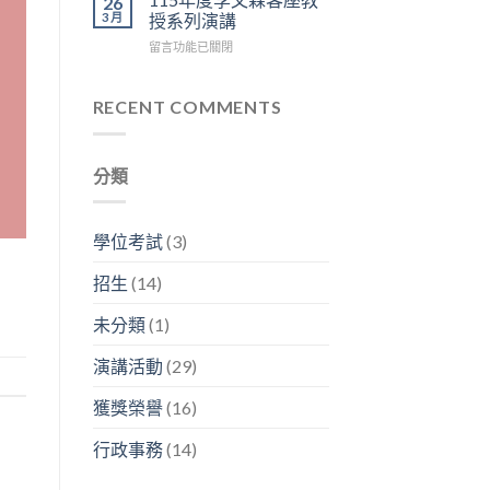
26
=
容
神
區
3 月
授系列演講
生
興
經
3
在
留言功能已關閉
醫
副
人
樓
〈115
碩
分
生
中
年
2026
析
生
央
度
RECENT COMMENTS
年
師
生
走
李
研
「畢
不
廊
文
究
業
息」〉
舉
森
成
之
中
行〉
分類
客
果
後
中
座
分
在
教
享
幹
授
暨
嘛？」〉
學位考試
(3)
系
看
中
列
板
招生
(14)
演
論
講〉
文
未分類
(1)
中
競
賽〉
演講活動
(29)
中
獲獎榮譽
(16)
行政事務
(14)