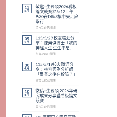
敬邀=生醫碩2026看板
11
6 月
論文競賽於6/12上午
9:30在D區3樓中央走廊
舉行
在
留言功能已關閉
〈敬
邀
115/5/29 校友職涯分
05
=
5 月
享：陳榮傑博士「我的
生
神經人生 生生不息」
醫
在
碩
留言功能已關閉
〈115/5/29
2026
校
看
115/5/19校友職涯分
30
友
板
4 月
享：林容興副分析師
職
論
「畢業之後在幹嘛？」
涯
文
在
分
留言功能已關閉
競
〈115/5/19
享：
賽
校
陳
於
徵稿=生醫碩 2026年研
10
友
榮
6/12
4 月
究成果分享暨看板論文
職
傑
上
競賽
涯
博
午
在
分
留言功能已關閉
士
9:30
〈徵
享：
「我
在
稿
林
的
D
115年度李文森客座教