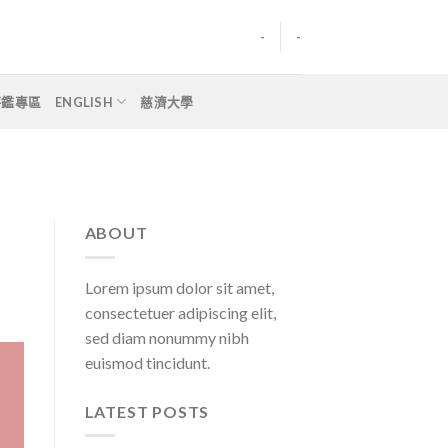
-
-
評鑑專區
ENGLISH
慈濟大學
ABOUT
Lorem ipsum dolor sit amet,
consectetuer adipiscing elit,
sed diam nonummy nibh
euismod tincidunt.
LATEST POSTS