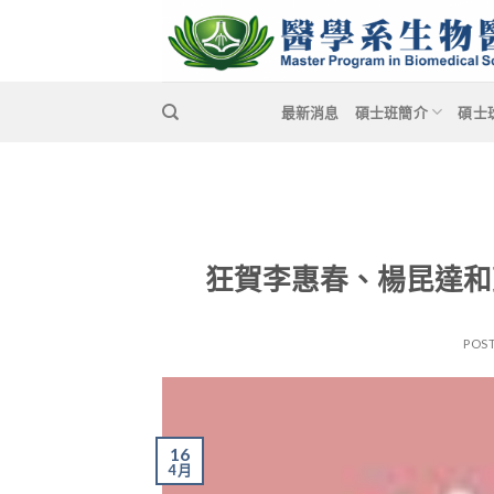
Skip
to
content
最新消息
碩士班簡介
碩士
狂賀李惠春、楊昆達和
POS
16
4 月