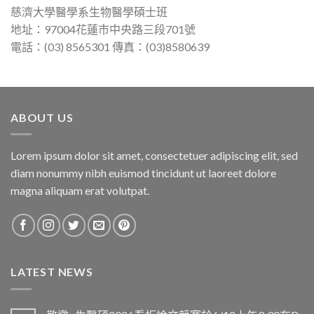
慈濟大學醫學系生物醫學碩士班
地址：97004花蓮市中央路三段701號
電話：(03) 8565301 傳真：(03)8580639
ABOUT US
Lorem ipsum dolor sit amet, consectetuer adipiscing elit, sed
diam nonummy nibh euismod tincidunt ut laoreet dolore
magna aliquam erat volutpat.
LATEST NEWS