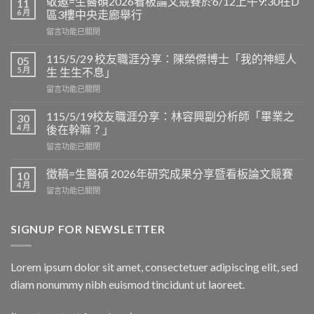
敬邀=生醫碩2026看板論文競賽於6/12上午9:30在D
11
6 月
區3樓中央走廊舉行
在
留言功能已關閉
〈敬
邀
115/5/29 校友職涯分享：陳榮傑博士「我的神經人
05
=
5 月
生 生生不息」
生
在
留言功能已關閉
醫
〈115/5/29
碩
校
2026
115/5/19校友職涯分享：林容興副分析師「畢業之
30
友
看
4 月
後在幹嘛？」
職
板
在
留言功能已關閉
涯
論
〈115/5/19
分
文
校
享：
徵稿=生醫碩 2026年研究成果分享暨看板論文競賽
10
競
友
陳
4 月
賽
在
留言功能已關閉
職
榮
於
〈徵
涯
傑
6/12
稿
分
博
上
=
SIGNUP FOR NEWSLETTER
享：
士
午
生
林
「我
9:30
醫
容
的
在
碩
興
Lorem ipsum dolor sit amet, consectetuer adipiscing elit, sed
神
D
2026
副
經
區
diam nonummy nibh euismod tincidunt ut laoreet.
年
分
人
3
研
析
生
樓
究
師