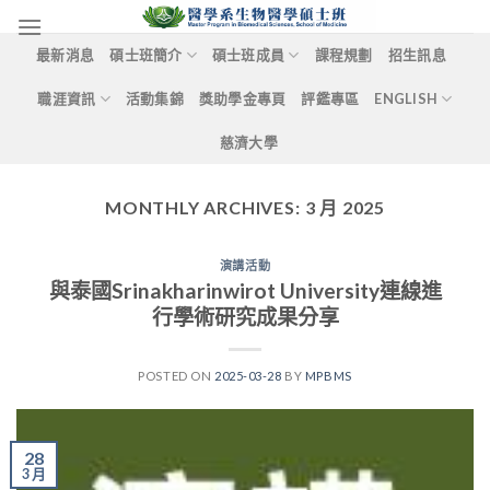
Skip
to
最新消息
碩士班簡介
碩士班成員
課程規劃
招生訊息
content
職涯資訊
活動集錦
獎助學金專頁
評鑑專區
ENGLISH
慈濟大學
MONTHLY ARCHIVES:
3 月 2025
演講活動
與泰國Srinakharinwirot University連線進
行學術研究成果分享
POSTED ON
2025-03-28
BY
MPBMS
28
3 月