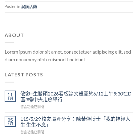
Posted in
演講活動
ABOUT
Lorem ipsum dolor sit amet, consectetuer adipiscing elit, sed
diam nonummy nibh euismod tincidunt.
LATEST POSTS
敬邀=生醫碩2026看板論文競賽於6/12上午9:30在D
11
6 月
區3樓中央走廊舉行
在
留言功能已關閉
〈敬
邀
115/5/29 校友職涯分享：陳榮傑博士「我的神經人
05
=
5 月
生 生生不息」
生
在
留言功能已關閉
醫
〈115/5/29
碩