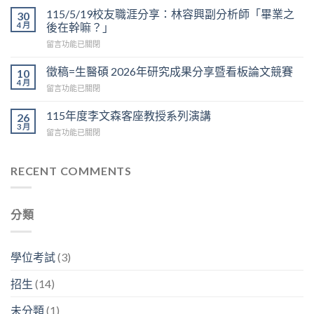
校
2026
115/5/19校友職涯分享：林容興副分析師「畢業之
30
友
看
4 月
後在幹嘛？」
職
板
在
留言功能已關閉
涯
論
〈115/5/19
分
文
校
享：
徵稿=生醫碩 2026年研究成果分享暨看板論文競賽
10
競
友
陳
4 月
賽
在
留言功能已關閉
職
榮
於
〈徵
涯
傑
6/12
稿
115年度李文森客座教授系列演講
分
26
博
上
=
3 月
享：
士
午
在
留言功能已關閉
生
林
「我
9:30
〈115
醫
容
的
在
年
碩
興
神
D
度
RECENT COMMENTS
2026
副
經
區
李
年
分
人
3
文
研
析
生
樓
森
究
師
生
分類
中
客
成
「畢
生
央
座
果
業
不
走
教
分
之
息」〉
廊
授
享
學位考試
(3)
後
中
舉
系
暨
在
行〉
列
看
幹
招生
(14)
中
演
板
嘛？」〉
講〉
論
中
未分類
(1)
中
文