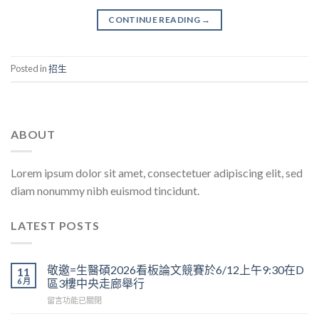
CONTINUE READING
→
Posted in
招生
ABOUT
Lorem ipsum dolor sit amet, consectetuer adipiscing elit, sed
diam nonummy nibh euismod tincidunt.
LATEST POSTS
敬邀=生醫碩2026看板論文競賽於6/12上午9:30在D
11
6 月
區3樓中央走廊舉行
在
留言功能已關閉
〈敬