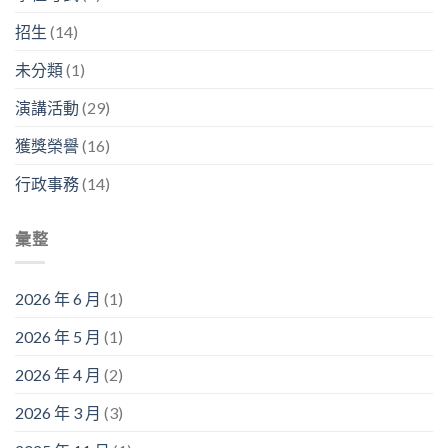
舉
系
暨
在
行〉
列
看
幹
招生
(14)
中
演
板
嘛？」〉
講〉
論
中
未分類
(1)
中
文
競
演講活動
(29)
賽〉
中
獲獎榮譽
(16)
行政事務
(14)
彙整
2026 年 6 月
(1)
2026 年 5 月
(1)
2026 年 4 月
(2)
2026 年 3 月
(3)