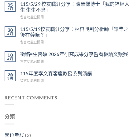
邀
115/5/29 校友職涯分享：陳榮傑博士「我的神經人
05
=
5 月
生 生生不息」
生
在
留言功能已關閉
醫
〈115/5/29
碩
校
2026
115/5/19校友職涯分享：林容興副分析師「畢業之
30
友
看
4 月
後在幹嘛？」
職
板
在
留言功能已關閉
涯
論
〈115/5/19
分
文
校
享：
徵稿=生醫碩 2026年研究成果分享暨看板論文競賽
10
競
友
陳
4 月
賽
在
留言功能已關閉
職
榮
於
〈徵
涯
傑
6/12
稿
115年度李文森客座教授系列演講
分
26
博
上
=
3 月
享：
士
午
在
留言功能已關閉
生
林
「我
9:30
〈115
醫
容
的
在
年
碩
興
神
D
度
RECENT COMMENTS
2026
副
經
區
李
年
分
人
3
文
研
析
生
樓
森
究
師
生
分類
中
客
成
「畢
生
央
座
果
業
不
走
教
分
之
息」〉
廊
授
享
學位考試
(3)
後
中