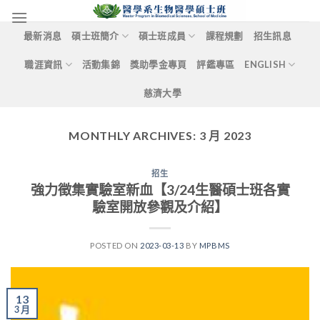
Skip
to
最新消息
碩士班簡介
碩士班成員
課程規劃
招生訊息
content
職涯資訊
活動集錦
獎助學金專頁
評鑑專區
ENGLISH
慈濟大學
MONTHLY ARCHIVES:
3 月 2023
招生
強力徵集實驗室新血【3/24生醫碩士班各實
驗室開放參觀及介紹】
POSTED ON
2023-03-13
BY
MPBMS
13
3 月