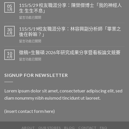
邀
115/5/29 校友職涯分享：陳榮傑博士「我的神經人
05
=
5 月
生 生生不息」
生
在
留言功能已關閉
醫
〈115/5/29
碩
校
2026
115/5/19校友職涯分享：林容興副分析師「畢業之
30
友
看
4 月
後在幹嘛？」
職
板
在
留言功能已關閉
涯
論
〈115/5/19
分
文
校
享：
徵稿=生醫碩 2026年研究成果分享暨看板論文競賽
10
競
友
陳
4 月
賽
在
留言功能已關閉
職
榮
於
〈徵
涯
傑
6/12
稿
分
博
上
=
SIGNUP FOR NEWSLETTER
享：
士
午
生
林
「我
9:30
醫
容
的
在
碩
興
Lorem ipsum dolor sit amet, consectetuer adipiscing elit, sed
神
D
2026
副
經
區
diam nonummy nibh euismod tincidunt ut laoreet.
年
分
人
3
研
析
生
樓
究
師
生
(insert contact form here)
中
成
「畢
生
央
果
業
不
走
分
之
息」〉
廊
享
ABOUT
OUR STORES
BLOG
CONTACT
FAQ
後