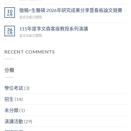
論
〈115/5/19
分
文
校
享：
徵稿=生醫碩 2026年研究成果分享暨看板論文競賽
10
競
友
陳
4 月
賽
在
留言功能已關閉
職
榮
於
〈徵
涯
傑
6/12
稿
115年度李文森客座教授系列演講
分
26
博
上
=
3 月
享：
士
午
在
留言功能已關閉
生
林
「我
9:30
〈115
醫
容
的
在
年
碩
興
神
D
度
RECENT COMMENTS
2026
副
經
區
李
年
分
人
3
文
研
析
生
樓
森
究
師
生
分類
中
客
成
「畢
生
央
座
果
業
不
走
教
分
之
息」〉
廊
授
享
學位考試
(3)
後
中
舉
系
暨
在
行〉
列
看
幹
招生
(14)
中
演
板
嘛？」〉
講〉
論
中
未分類
(1)
中
文
競
演講活動
(29)
賽〉
中