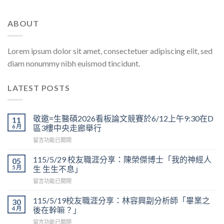
ABOUT
Lorem ipsum dolor sit amet, consectetuer adipiscing elit, sed
diam nonummy nibh euismod tincidunt.
LATEST POSTS
敬邀=生醫碩2026看板論文競賽於6/12上午9:30在D
11
6 月
區3樓中央走廊舉行
在
留言功能已關閉
〈敬
邀
115/5/29 校友職涯分享：陳榮傑博士「我的神經人
05
=
5 月
生 生生不息」
生
在
留言功能已關閉
醫
〈115/5/29
碩
校
2026
115/5/19校友職涯分享：林容興副分析師「畢業之
30
友
看
4 月
後在幹嘛？」
職
板
在
留言功能已關閉
涯