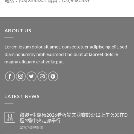
電話：(03) 8565301 傳真：(03)8580639
ABOUT US
Lorem ipsum dolor sit amet, consectetuer adipiscing elit, sed
diam nonummy nibh euismod tincidunt ut laoreet dolore
magna aliquam erat volutpat.
LATEST NEWS
敬邀=生醫碩2026看板論文競賽於6/12上午9:30在D
11
6 月
區3樓中央走廊舉行
在
留言功能已關閉
〈敬