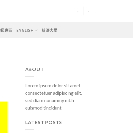
-
-
評鑑專區
ENGLISH
慈濟大學
ABOUT
Lorem ipsum dolor sit amet,
consectetuer adipiscing elit,
sed diam nonummy nibh
euismod tincidunt.
LATEST POSTS