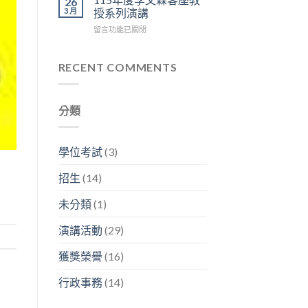
26
=
容
神
區
3 月
授系列演講
生
興
經
3
在
留言功能已關閉
醫
副
人
樓
〈115
碩
分
生
中
年
2026
析
生
央
度
RECENT COMMENTS
年
師
生
走
李
研
「畢
不
廊
文
究
業
息」〉
舉
森
成
之
中
行〉
分類
客
果
後
中
座
分
在
教
享
幹
授
暨
嘛？」〉
學位考試
(3)
系
看
中
列
板
招生
(14)
演
論
講〉
文
未分類
(1)
中
競
賽〉
演講活動
(29)
中
獲獎榮譽
(16)
行政事務
(14)