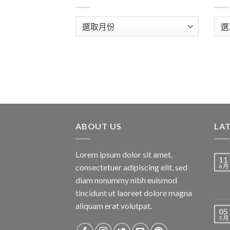
彙
分
整
類
ABOUT US
LA
Lorem ipsum dolor sit amet,
11
consectetuer adipiscing elit, sed
6 月
diam nonummy nibh euismod
tincidunt ut laoreet dolore magna
aliquam erat volutpat.
05
5 月