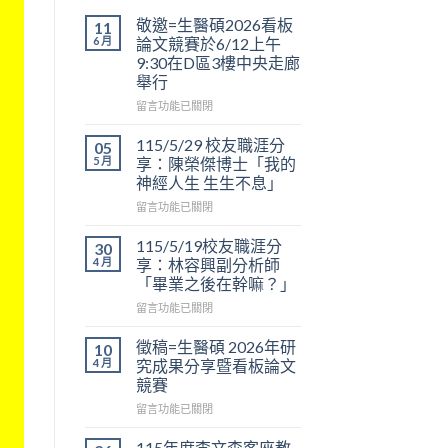
敬邀=生醫碩2026看板
11
6 月
論文競賽於6/12上午
9:30在D區3樓中央走廊
舉行
在
留言功能已關閉
〈敬
邀
115/5/29 校友職涯分
05
=
5 月
享：陳榮傑博士「我的
生
神經人生 生生不息」
醫
在
碩
留言功能已關閉
〈115/5/29
2026
校
看
115/5/19校友職涯分
30
友
板
4 月
享：林容興副分析師
職
論
「畢業之後在幹嘛？」
涯
文
在
分
留言功能已關閉
競
〈115/5/19
享：
賽
校
陳
於
徵稿=生醫碩 2026年研
10
友
榮
6/12
4 月
究成果分享暨看板論文
職
傑
上
競賽
涯
博
午
在
分
留言功能已關閉
士
9:30
〈徵
享：
「我
在
稿
林
的
D
115年度李文森客座教