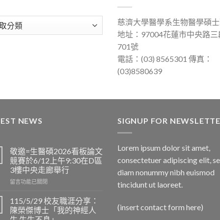
慈濟大學醫學系生物醫學碩士
地址：97004花蓮市中央路三
701號
電話：(03) 8565301 傳真：
(03)8580639
TEST NEWS
SIGNUP FOR NEWSLETT
Lorem ipsum dolor sit amet,
敬邀=生醫碩2026看板論文
consectetuer adipiscing elit, s
競賽於6/12上午9:30在D區
3樓中央走廊舉行
diam nonummy nibh euismod
在
留言功能已關閉
tincidunt ut laoreet.
〈敬
邀
115/5/29 校友職涯分享：
(insert contact form here)
=
陳榮傑博士「我的神經人
生
生 生生不息」