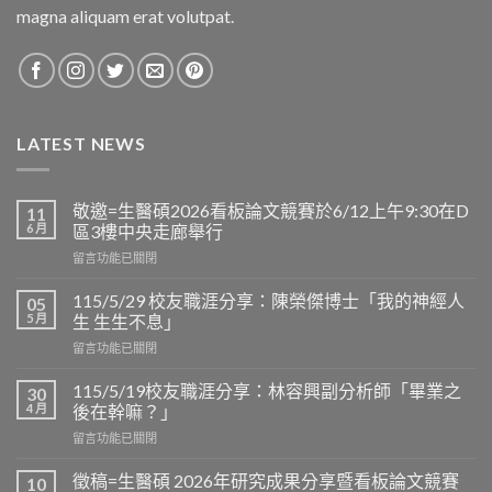
magna aliquam erat volutpat.
LATEST NEWS
敬邀=生醫碩2026看板論文競賽於6/12上午9:30在D
11
6 月
區3樓中央走廊舉行
在
留言功能已關閉
〈敬
邀
115/5/29 校友職涯分享：陳榮傑博士「我的神經人
05
=
5 月
生 生生不息」
生
在
留言功能已關閉
醫
〈115/5/29
碩
校
2026
115/5/19校友職涯分享：林容興副分析師「畢業之
30
友
看
4 月
後在幹嘛？」
職
板
在
留言功能已關閉
涯
論
〈115/5/19
分
文
校
享：
徵稿=生醫碩 2026年研究成果分享暨看板論文競賽
10
競