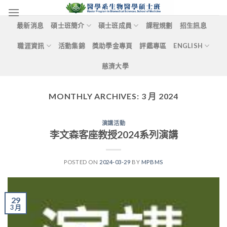
Skip
to
最新消息
碩士班簡介
碩士班成員
課程規劃
招生訊息
content
職涯資訊
活動集錦
獎助學金專頁
評鑑專區
ENGLISH
慈濟大學
MONTHLY ARCHIVES:
3 月 2024
演講活動
李文森客座教授2024系列演講
POSTED ON
2024-03-29
BY
MPBMS
29
3 月