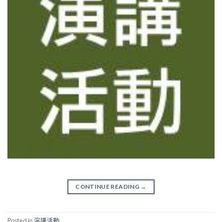
CONTINUE READING
→
Posted in
演講活動