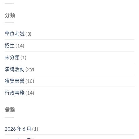
年
分
人
3
文
研
析
生
樓
森
究
師
生
分類
中
客
成
「畢
生
央
座
果
業
不
走
教
分
之
息」〉
廊
授
享
學位考試
(3)
後
中
舉
系
暨
在
行〉
列
看
幹
招生
(14)
中
演
板
嘛？」〉
講〉
論
中
未分類
(1)
中
文
競
演講活動
(29)
賽〉
中
獲獎榮譽
(16)
行政事務
(14)
彙整
2026 年 6 月
(1)