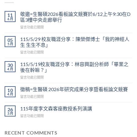
敬邀=生醫碩2026看板論文競賽於6/12上午9:30在D
11
6 月
區3樓中央走廊舉行
在
留言功能已關閉
〈敬
邀
115/5/29 校友職涯分享：陳榮傑博士「我的神經人
05
=
5 月
生 生生不息」
生
在
留言功能已關閉
醫
〈115/5/29
碩
校
2026
115/5/19校友職涯分享：林容興副分析師「畢業之
30
友
看
4 月
後在幹嘛？」
職
板
在
留言功能已關閉
涯
論
〈115/5/19
分
文
校
享：
徵稿=生醫碩 2026年研究成果分享暨看板論文競賽
10
競
友
陳
4 月
賽
在
留言功能已關閉
職
榮
於
〈徵
涯
傑
6/12
稿
115年度李文森客座教授系列演講
分
26
博
上
=
3 月
享：
士
午
在
留言功能已關閉
生
林
「我
9:30
〈115
醫
容
的
在
年
碩
興
神
D
度
RECENT COMMENTS
2026
副
經
區
李