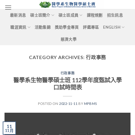
Skip
to
最新消息
碩士班簡介
碩士班成員
課程規劃
招生訊息
content
職涯資訊
活動集錦
獎助學金專頁
評鑑專區
ENGLISH
慈濟大學
CATEGORY ARCHIVES:
行政事務
行政事務
醫學系生物醫學碩士班 112學年度甄試入學
口試時間表
POSTED ON
2022-11-11
BY
MPBMS
11
11 月