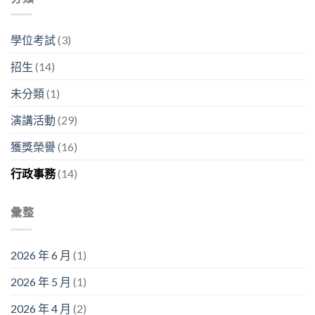
成
「畢
生
央
座
果
業
不
走
教
分
之
息」〉
廊
授
享
學位考試
(3)
後
中
舉
系
暨
在
行〉
列
看
幹
招生
(14)
中
演
板
嘛？」〉
講〉
論
中
未分類
(1)
中
文
競
演講活動
(29)
賽〉
中
獲獎榮譽
(16)
行政事務
(14)
彙整
2026 年 6 月
(1)
2026 年 5 月
(1)
2026 年 4 月
(2)