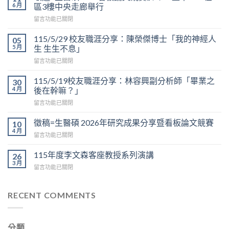
6 月
區3樓中央走廊舉行
在
留言功能已關閉
〈敬
邀
115/5/29 校友職涯分享：陳榮傑博士「我的神經人
05
=
5 月
生 生生不息」
生
在
留言功能已關閉
醫
〈115/5/29
碩
校
2026
115/5/19校友職涯分享：林容興副分析師「畢業之
30
友
看
4 月
後在幹嘛？」
職
板
在
留言功能已關閉
涯
論
〈115/5/19
分
文
校
享：
徵稿=生醫碩 2026年研究成果分享暨看板論文競賽
10
競
友
陳
4 月
賽
在
留言功能已關閉
職
榮
於
〈徵
涯
傑
6/12
稿
115年度李文森客座教授系列演講
分
26
博
上
=
3 月
享：
士
午
在
留言功能已關閉
生
林
「我
9:30
〈115
醫
容
的
在
年
碩
興
神
D
度
RECENT COMMENTS
2026
副
經
區
李
年
分
人
3
文
研
析
生
樓
森
究
師
生
分類
中
客