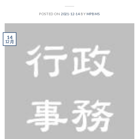
POSTED ON
2021-12-14
BY
MPBMS
14
12 月