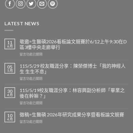
LATEST NEWS
敬邀=生醫碩2026看板論文競賽於6/12上午9:30在D
11
6 月
區3樓中央走廊舉行
在
留言功能已關閉
〈敬
邀
115/5/29 校友職涯分享：陳榮傑博士「我的神經人
05
=
5 月
生 生生不息」
生
在
留言功能已關閉
醫
〈115/5/29
碩
校
2026
115/5/19校友職涯分享：林容興副分析師「畢業之
30
友
看
4 月
後在幹嘛？」
職
板
在
留言功能已關閉
涯
論
〈115/5/19
分
文
校
享：
徵稿=生醫碩 2026年研究成果分享暨看板論文競賽
10
競
友
陳
4 月
賽
在
留言功能已關閉
職
榮
於
〈徵
涯
傑
6/12
稿
分