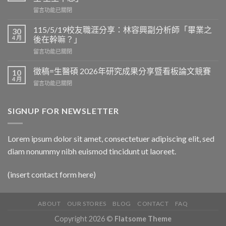
生
在
留言功能已關閉
醫
〈115/5/29
碩
校
2026
115/5/19校友職涯分享：林容興副分析師「畢業之
30
友
看
4 月
後在幹嘛？」
職
板
在
留言功能已關閉
涯
論
〈115/5/19
分
文
校
享：
徵稿=生醫碩 2026年研究成果分享暨看板論文競賽
10
競
友
陳
4 月
賽
在
留言功能已關閉
職
榮
於
〈徵
涯
傑
6/12
稿
分
博
上
=
SIGNUP FOR NEWSLETTER
享：
士
午
生
林
「我
9:30
醫
容
的
在
碩
興
Lorem ipsum dolor sit amet, consectetuer adipiscing elit, sed
神
D
2026
副
經
區
diam nonummy nibh euismod tincidunt ut laoreet.
年
分
人
3
研
析
生
樓
究
師
生
(insert contact form here)
中
成
「畢
生
央
果
業
不
走
分
之
息」〉
廊
享
ABOUT
OUR STORES
BLOG
CONTACT
FAQ
後
中
舉
暨
在
行〉
Copyright 2026 ©
Flatsome Theme
看
幹
中