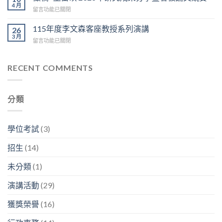
友
陳
4 月
賽
在
留言功能已關閉
職
榮
於
〈徵
涯
傑
6/12
稿
115年度李文森客座教授系列演講
分
26
博
上
=
3 月
享：
士
午
在
留言功能已關閉
生
林
「我
9:30
〈115
醫
容
的
在
年
碩
興
神
D
度
RECENT COMMENTS
2026
副
經
區
李
年
分
人
3
文
研
析
生
樓
森
究
師
生
分類
中
客
成
「畢
生
央
座
果
業
不
走
教
分
之
息」〉
廊
授
享
學位考試
(3)
後
中
舉
系
暨
在
行〉
列
看
幹
招生
(14)
中
演
板
嘛？」〉
講〉
論
中
未分類
(1)
中
文
競
演講活動
(29)
賽〉
中
獲獎榮譽
(16)