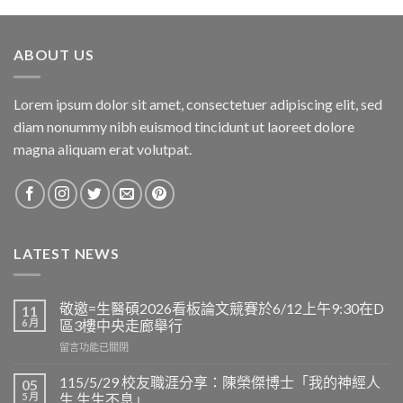
ABOUT US
Lorem ipsum dolor sit amet, consectetuer adipiscing elit, sed
diam nonummy nibh euismod tincidunt ut laoreet dolore
magna aliquam erat volutpat.
LATEST NEWS
敬邀=生醫碩2026看板論文競賽於6/12上午9:30在D
11
6 月
區3樓中央走廊舉行
在
留言功能已關閉
〈敬
邀
115/5/29 校友職涯分享：陳榮傑博士「我的神經人
05
=
5 月
生 生生不息」