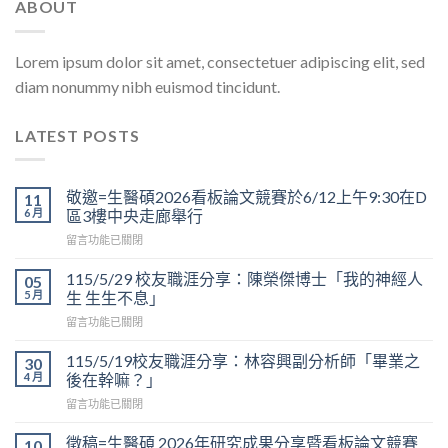
ABOUT
Lorem ipsum dolor sit amet, consectetuer adipiscing elit, sed
diam nonummy nibh euismod tincidunt.
LATEST POSTS
敬邀=生醫碩2026看板論文競賽於6/12上午9:30在D
11
6 月
區3樓中央走廊舉行
在
留言功能已關閉
〈敬
邀
115/5/29 校友職涯分享：陳榮傑博士「我的神經人
05
=
5 月
生 生生不息」
生
在
留言功能已關閉
醫
〈115/5/29
碩
校
2026
115/5/19校友職涯分享：林容興副分析師「畢業之
30
友
看
4 月
後在幹嘛？」
職
板
在
留言功能已關閉
涯
論
〈115/5/19
分
文
校
享：
徵稿=生醫碩 2026年研究成果分享暨看板論文競賽
10
競