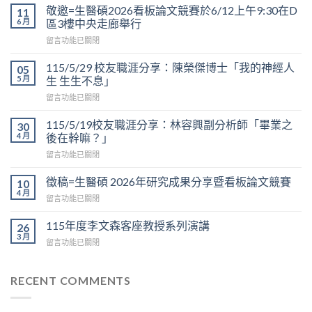
敬邀=生醫碩2026看板論文競賽於6/12上午9:30在D
11
6 月
區3樓中央走廊舉行
在
留言功能已關閉
〈敬
邀
115/5/29 校友職涯分享：陳榮傑博士「我的神經人
05
=
5 月
生 生生不息」
生
在
留言功能已關閉
醫
〈115/5/29
碩
校
2026
115/5/19校友職涯分享：林容興副分析師「畢業之
30
友
看
4 月
後在幹嘛？」
職
板
在
留言功能已關閉
涯
論
〈115/5/19
分
文
校
享：
徵稿=生醫碩 2026年研究成果分享暨看板論文競賽
10
競
友
陳
4 月
賽
在
留言功能已關閉
職
榮
於
〈徵
涯
傑
6/12
稿
115年度李文森客座教授系列演講
分
26
博
上
=
3 月
享：
士
午
在
留言功能已關閉
生
林
「我
9:30
〈115
醫
容
的
在
年
碩
興
神
D
度
RECENT COMMENTS
2026
副
經
區
李
年
分
人
3
文
研
析
生
樓