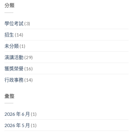
森
究
師
生
分類
中
客
成
「畢
生
央
座
果
業
不
走
教
分
之
息」〉
廊
授
享
學位考試
(3)
後
中
舉
系
暨
在
行〉
列
看
幹
招生
(14)
中
演
板
嘛？」〉
講〉
論
中
未分類
(1)
中
文
競
演講活動
(29)
賽〉
中
獲獎榮譽
(16)
行政事務
(14)
彙整
2026 年 6 月
(1)
2026 年 5 月
(1)