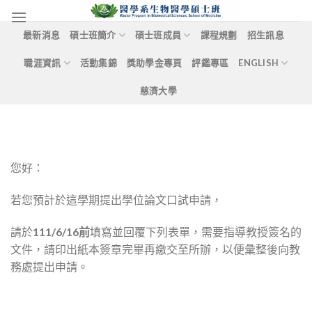
Skip
to
最新消息
碩士班簡介
碩士班成員
課程規劃
招生訊息
content
職涯資訊
活動集錦
獎助學金專頁
評鑑專區
ENGLISH
慈濟大學
您好：
若您預計於這學期提出學位論文口試申請，
請於
111/6/16前
填寫並回覆下列表單，需要指導教授簽名的
文件，請印出紙本簽章完畢再繳交至所辦，以便彙整後向教
務處提出申請。