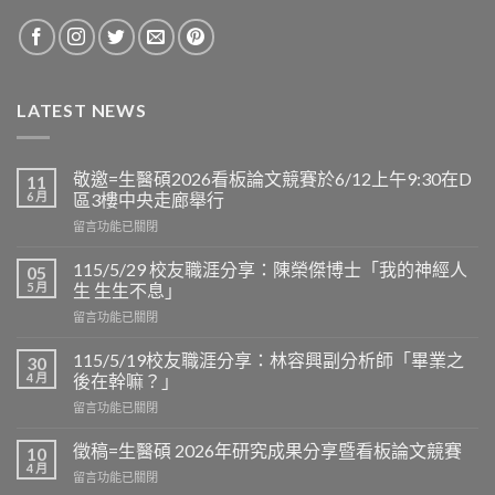
LATEST NEWS
敬邀=生醫碩2026看板論文競賽於6/12上午9:30在D
11
6 月
區3樓中央走廊舉行
在
留言功能已關閉
〈敬
邀
115/5/29 校友職涯分享：陳榮傑博士「我的神經人
05
=
5 月
生 生生不息」
生
在
留言功能已關閉
醫
〈115/5/29
碩
校
2026
115/5/19校友職涯分享：林容興副分析師「畢業之
30
友
看
4 月
後在幹嘛？」
職
板
在
留言功能已關閉
涯
論
〈115/5/19
分
文
校
享：
徵稿=生醫碩 2026年研究成果分享暨看板論文競賽
10
競
友
陳
4 月
賽
在
留言功能已關閉
職
榮
於
〈徵