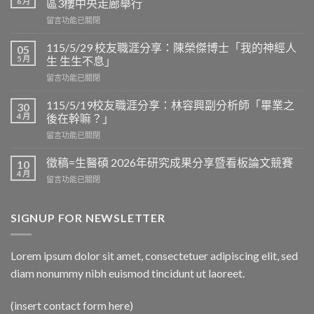
6 月
區3樓中央走廊舉行
在
留言功能已關閉
〈敬
邀
115/5/29 校友職涯分享：陳榮傑博士「我的神經人
05
=
5 月
生 生生不息」
生
在
留言功能已關閉
醫
〈115/5/29
碩
校
2026
115/5/19校友職涯分享：林容興副分析師「畢業之
30
友
看
4 月
後在幹嘛？」
職
板
在
留言功能已關閉
涯
論
〈115/5/19
分
文
校
享：
徵稿=生醫碩 2026年研究成果分享暨看板論文競賽
10
競
友
陳
4 月
賽
在
留言功能已關閉
職
榮
於
〈徵
涯
傑
6/12
稿
分
博
上
=
SIGNUP FOR NEWSLETTER
享：
士
午
生
林
「我
9:30
醫
容
的
在
碩
興
Lorem ipsum dolor sit amet, consectetuer adipiscing elit, sed
神
D
2026
副
經
區
diam nonummy nibh euismod tincidunt ut laoreet.
年
分
人
3
研
析
生
樓
究
師
生
(insert contact form here)
中
成
「畢