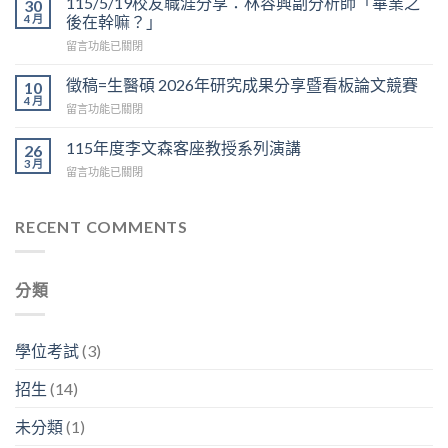
115/5/19校友職涯分享：林容興副分析師「畢業之
30
友
看
4 月
後在幹嘛？」
職
板
在
留言功能已關閉
涯
論
〈115/5/19
分
文
校
享：
徵稿=生醫碩 2026年研究成果分享暨看板論文競賽
10
競
友
陳
4 月
賽
在
留言功能已關閉
職
榮
於
〈徵
涯
傑
6/12
稿
115年度李文森客座教授系列演講
分
26
博
上
=
3 月
享：
士
午
在
留言功能已關閉
生
林
「我
9:30
〈115
醫
容
的
在
年
碩
興
神
D
度
RECENT COMMENTS
2026
副
經
區
李
年
分
人
3
文
研
析
生
樓
森
究
師
生
分類
中
客
成
「畢
生
央
座
果
業
不
走
教
分
之
息」〉
廊
授
享
學位考試
(3)
後
中
舉
系
暨
在
行〉
列
看
幹
招生
(14)
中
演
板
嘛？」〉
講〉
論
中
未分類
(1)
中
文
競