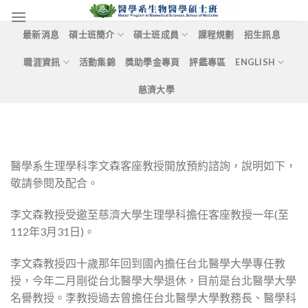
Skip
to
最新消息
碩士班簡介
碩士班成員
課程規劃
招生訊息
content
職涯資訊
活動集錦
獎助學金專頁
評鑑專區
ENGLISH
慈濟大學
醫學系生理學科李文森客座教授開放預約諮詢，說明如下，
敬請參閱及配合。
李文森教授受邀至慈濟大學生理學科擔任客座教授一年(至
112年3月31日)。
李文森教授四十歲那年回到國內擔任台北醫學大學專任教
授，今年二月剛從台北醫學大學退休，目前是台北醫學大學
名譽教授。李教授過去曾擔任台北醫學大學教務長、醫學科