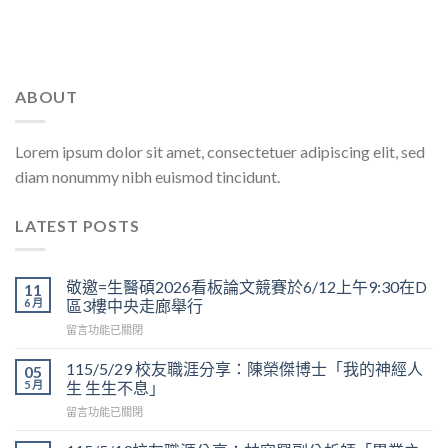
ABOUT
Lorem ipsum dolor sit amet, consectetuer adipiscing elit, sed
diam nonummy nibh euismod tincidunt.
LATEST POSTS
敬邀=生醫碩2026看板論文競賽於6/12上午9:30在D
11
6 月
區3樓中央走廊舉行
在
留言功能已關閉
〈敬
邀
115/5/29 校友職涯分享：陳榮傑博士「我的神經人
05
=
5 月
生 生生不息」
生
在
留言功能已關閉
醫
〈115/5/29
碩
校
2026