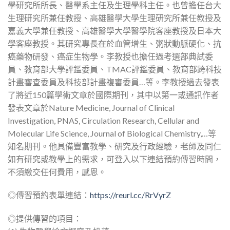
學研究所所長、醫學系主任及生理學科主任。也曾擔任台大
生理研究所兼任教授、高雄醫學大學生理研究所兼任教授及
嘉義大學兼任教授、高雄醫學大學醫學院客座教授及日本大
學客座教授。其研究專長在於血管增生、粥狀動脈硬化、抗
癌藥物研發、癌症生物學。李教授也擔任過考選部典試委
員、教育部大學評鑑委員、TMAC評鑑委員、教育部跨科技
計畫審查委員及科技部計畫複審委員…等。李教授過去發表
了將近150篇學術文章於國際期刊，其中以第一或通訊作者
發表文章於Nature Medicine, Journal of Clinical
Investigation, PNAS, Circulation Research, Cellular and
Molecular Life Science, Journal of Biological Chemistry,…等
知名期刊。他具備豐富教學、研究及行政經驗，老師及同仁
如有研究或教學上的需求，可登入以下連結預約傳習時間，
不須繳交任何費用，感恩。
◎傳習預約表單連結：
https://reurl.cc/RrVyrZ
◎提供傳習的項目：