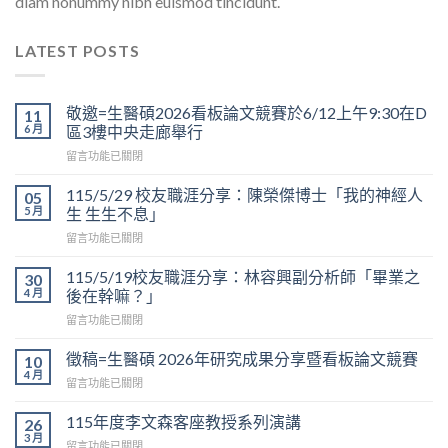
diam nonummy nibh euismod tincidunt.
LATEST POSTS
敬邀=生醫碩2026看板論文競賽於6/12上午9:30在D
11
6 月
區3樓中央走廊舉行
在
留言功能已關閉
〈敬
邀
115/5/29 校友職涯分享：陳榮傑博士「我的神經人
05
=
5 月
生 生生不息」
生
在
留言功能已關閉
醫
〈115/5/29
碩
校
2026
115/5/19校友職涯分享：林容興副分析師「畢業之
30
友
看
4 月
後在幹嘛？」
職
板
在
留言功能已關閉
涯
論
〈115/5/19
分
文
校
享：
徵稿=生醫碩 2026年研究成果分享暨看板論文競賽
10
競
友
陳
4 月
賽
在
留言功能已關閉
職
榮
於
〈徵
涯
傑
6/12
稿
115年度李文森客座教授系列演講
分
26
博
上
=
3 月
享：
士
午
在
留言功能已關閉