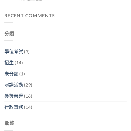
生
林
「我
9:30
〈115
醫
容
的
在
年
碩
興
神
D
度
RECENT COMMENTS
2026
副
經
區
李
年
分
人
3
文
研
析
生
樓
森
究
師
生
分類
中
客
成
「畢
生
央
座
果
業
不
走
教
分
之
息」〉
廊
授
享
學位考試
(3)
後
中
舉
系
暨
在
行〉
列
看
幹
招生
(14)
中
演
板
嘛？」〉
講〉
論
中
未分類
(1)
中
文
競
演講活動
(29)
賽〉
中
獲獎榮譽
(16)
行政事務
(14)
彙整