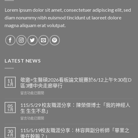
Lorem ipsum dolor sit amet, consectetuer adipiscing elit, sed
diam nonummy nibh euismod tincidunt ut laoreet dolore
magna aliquam erat volutpat.
LATEST NEWS
敬邀=生醫碩2026看板論文競賽於6/12上午9:30在D
11
6 月
區3樓中央走廊舉行
在
留言功能已關閉
〈敬
邀
115/5/29 校友職涯分享：陳榮傑博士「我的神經人
05
=
5 月
生 生生不息」
生
在
留言功能已關閉
醫
〈115/5/29
碩
校
2026
115/5/19校友職涯分享：林容興副分析師「畢業之
30
友
看
4 月
後在幹嘛？」