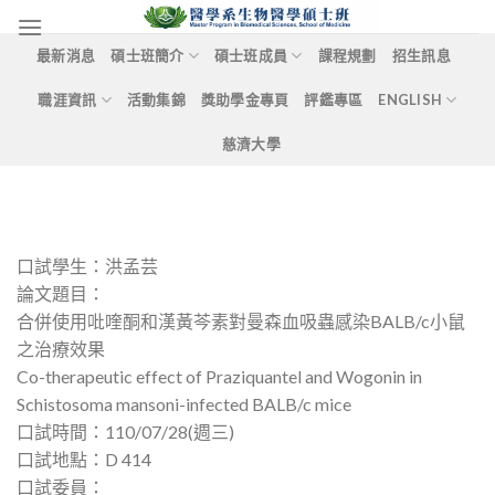
Skip
to
最新消息
碩士班簡介
碩士班成員
課程規劃
招生訊息
content
職涯資訊
活動集錦
獎助學金專頁
評鑑專區
ENGLISH
慈濟大學
口試學生：洪孟芸
論文題目：
合併使用吡喹酮和漢黃芩素對曼森血吸蟲感染BALB/c小鼠
之治療效果
Co-therapeutic effect of Praziquantel and Wogonin in
Schistosoma mansoni-infected BALB/c mice
口試時間：110/07/28(週三)
口試地點：D 414
口試委員：