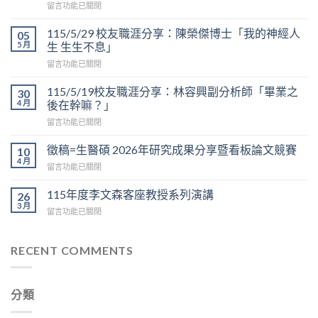
在
留言功能已關閉
〈敬
邀
115/5/29 校友職涯分享：陳榮傑博士「我的神經人
05
=
5 月
生 生生不息」
生
在
留言功能已關閉
醫
〈115/5/29
碩
校
2026
115/5/19校友職涯分享：林容興副分析師「畢業之
30
友
看
4 月
後在幹嘛？」
職
板
在
留言功能已關閉
涯
論
〈115/5/19
分
文
校
享：
徵稿=生醫碩 2026年研究成果分享暨看板論文競賽
10
競
友
陳
4 月
賽
在
留言功能已關閉
職
榮
於
〈徵
涯
傑
6/12
稿
115年度李文森客座教授系列演講
分
26
博
上
=
3 月
享：
士
午
在
留言功能已關閉
生
林
「我
9:30
〈115
醫
容
的
在
年
碩
興
神
D
度
RECENT COMMENTS
2026
副
經
區
李
年
分
人
3
文
研
析
生
樓
森
究
師
生
分類
中
客
成
「畢
生
央
座
果
業
不