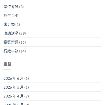
走
教
分
之
息」〉
廊
授
享
學位考試
(3)
後
中
舉
系
暨
在
行〉
列
看
幹
招生
(14)
中
演
板
嘛？」〉
講〉
論
中
未分類
(1)
中
文
競
演講活動
(29)
賽〉
中
獲獎榮譽
(16)
行政事務
(14)
彙整
2026 年 6 月
(1)
2026 年 5 月
(1)
2026 年 4 月
(2)
2026 年 3 月
(3)