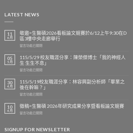
LATEST NEWS
敬邀=生醫碩2026看板論文競賽於6/12上午9:30在D
11
6 月
區3樓中央走廊舉行
在
留言功能已關閉
〈敬
邀
115/5/29 校友職涯分享：陳榮傑博士「我的神經人
05
=
5 月
生 生生不息」
生
在
留言功能已關閉
醫
〈115/5/29
碩
校
2026
115/5/19校友職涯分享：林容興副分析師「畢業之
30
友
看
4 月
後在幹嘛？」
職
板
在
留言功能已關閉
涯
論
〈115/5/19
分
文
校
享：
徵稿=生醫碩 2026年研究成果分享暨看板論文競賽
10
競
友
陳
4 月
賽
在
留言功能已關閉
職
榮
於
〈徵
涯
傑
6/12
稿
分
博
上
=
SIGNUP FOR NEWSLETTER
享：
士
午
生