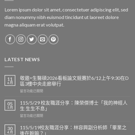
Lorem ipsum dolor sit amet, consectetuer adipiscing elit, sed
diam nonummy nibh euismod tincidunt ut laoreet dolore
magna aliquam erat volutpat.
LATEST NEWS
敬邀=生醫碩2026看板論文競賽於6/12上午9:30在D
11
6 月
區3樓中央走廊舉行
在
留言功能已關閉
〈敬
邀
115/5/29 校友職涯分享：陳榮傑博士「我的神經人
05
=
5 月
生 生生不息」
生
在
留言功能已關閉
醫
〈115/5/29
碩
校
2026
115/5/19校友職涯分享：林容興副分析師「畢業之
30
友
看
4 月
後在幹嘛？」