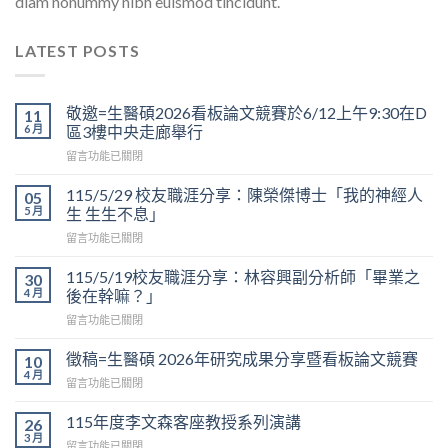
diam nonummy nibh euismod tincidunt.
LATEST POSTS
敬邀=生醫碩2026看板論文競賽於6/12上午9:30在D
11
6 月
區3樓中央走廊舉行
在
留言功能已關閉
〈敬
邀
115/5/29 校友職涯分享：陳榮傑博士「我的神經人
05
=
5 月
生 生生不息」
生
在
留言功能已關閉
醫
〈115/5/29
碩
校
2026
115/5/19校友職涯分享：林容興副分析師「畢業之
30
友
看
4 月
後在幹嘛？」
職
板
在
留言功能已關閉
涯
論
〈115/5/19
分
文
校
享：
徵稿=生醫碩 2026年研究成果分享暨看板論文競賽
10
競
友
陳
4 月
賽
在
留言功能已關閉
職
榮
於
〈徵
涯
傑
6/12
稿
115年度李文森客座教授系列演講
分
26
博
上
=
3 月
享：
士
午
在
留言功能已關閉