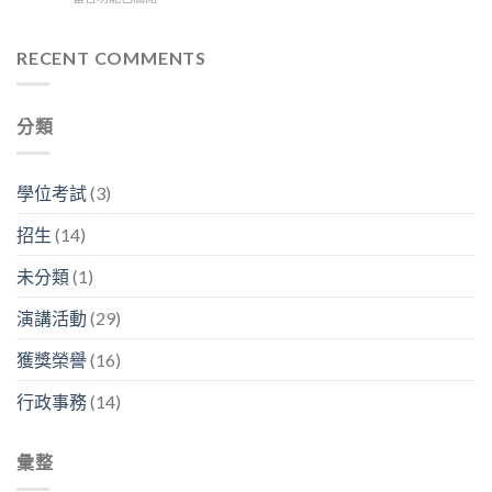
生
林
「我
9:30
〈115
醫
容
的
在
年
碩
興
神
D
度
RECENT COMMENTS
2026
副
經
區
李
年
分
人
3
文
研
析
生
樓
森
究
師
生
分類
中
客
成
「畢
生
央
座
果
業
不
走
教
分
之
息」〉
廊
授
享
學位考試
(3)
後
中
舉
系
暨
在
行〉
列
看
幹
招生
(14)
中
演
板
嘛？」〉
講〉
論
中
未分類
(1)
中
文
競
演講活動
(29)
賽〉
中
獲獎榮譽
(16)
行政事務
(14)
彙整