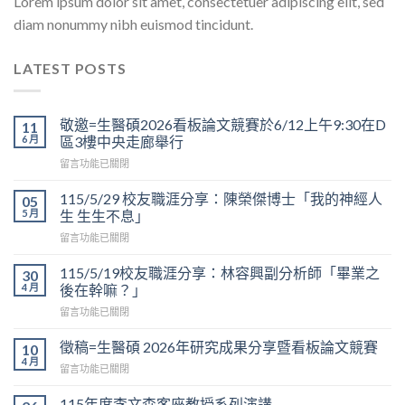
Lorem ipsum dolor sit amet, consectetuer adipiscing elit, sed
diam nonummy nibh euismod tincidunt.
LATEST POSTS
敬邀=生醫碩2026看板論文競賽於6/12上午9:30在D
11
6 月
區3樓中央走廊舉行
在
留言功能已關閉
〈敬
邀
115/5/29 校友職涯分享：陳榮傑博士「我的神經人
05
=
5 月
生 生生不息」
生
在
留言功能已關閉
醫
〈115/5/29
碩
校
2026
115/5/19校友職涯分享：林容興副分析師「畢業之
30
友
看
4 月
後在幹嘛？」
職
板
在
留言功能已關閉
涯
論
〈115/5/19
分
文
校
享：
徵稿=生醫碩 2026年研究成果分享暨看板論文競賽
10
競
友
陳
4 月
賽
在
留言功能已關閉
職
榮
於
〈徵
涯
傑
6/12
稿
115年度李文森客座教授系列演講
分