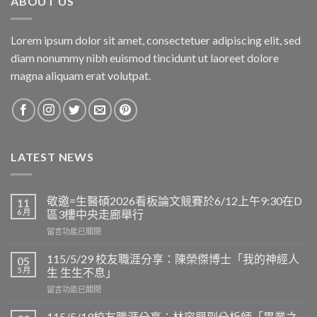
ABOUT US
Lorem ipsum dolor sit amet, consectetuer adipiscing elit, sed
diam nonummy nibh euismod tincidunt ut laoreet dolore
magna aliquam erat volutpat.
LATEST NEWS
敬邀=生醫碩2026看板論文競賽於6/12上午9:30在D
11
6 月
區3樓中央走廊舉行
在
留言功能已關閉
〈敬
邀
115/5/29 校友職涯分享：陳榮傑博士「我的神經人
05
=
5 月
生 生生不息」
生
在
留言功能已關閉
醫
〈115/5/29
碩
校
2026
115/5/19校友職涯分享：林容興副分析師「畢業之