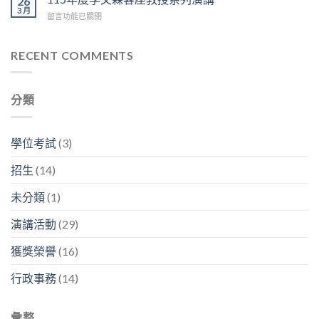
26
博
上
=
3 月
享：
士
午
在
留言功能已關閉
生
林
「我
9:30
〈115
醫
容
的
在
年
碩
興
神
D
度
RECENT COMMENTS
2026
副
經
區
李
年
分
人
3
文
研
析
生
樓
森
究
師
生
分類
中
客
成
「畢
生
央
座
果
業
不
走
教
分
之
息」〉
廊
授
享
學位考試
(3)
後
中
舉
系
暨
在
行〉
列
看
幹
招生
(14)
中
演
板
嘛？」〉
講〉
論
中
未分類
(1)
中
文
競
演講活動
(29)
賽〉
中
獲獎榮譽
(16)
行政事務
(14)
彙整