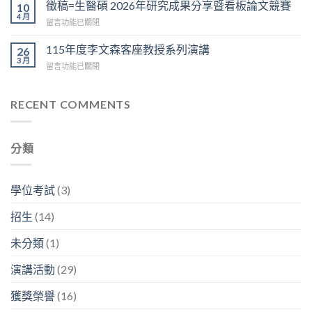
校
享：
徵稿=生醫碩 2026年研究成果分享暨看板論文競賽
10
競
友
陳
4 月
賽
在
留言功能已關閉
職
榮
於
〈徵
涯
傑
6/12
稿
115年度李文森客座教授系列演講
分
26
博
上
=
3 月
享：
士
午
在
留言功能已關閉
生
林
「我
9:30
〈115
醫
容
的
在
年
碩
興
神
D
度
RECENT COMMENTS
2026
副
經
區
李
年
分
人
3
文
研
析
生
樓
森
究
師
生
分類
中
客
成
「畢
生
央
座
果
業
不
走
教
分
之
息」〉
廊
授
享
學位考試
(3)
後
中
舉
系
暨
在
行〉
列
看
幹
招生
(14)
中
演
板
嘛？」〉
講〉
論
中
未分類
(1)
中
文
競
演講活動
(29)
賽〉
中
獲獎榮譽
(16)