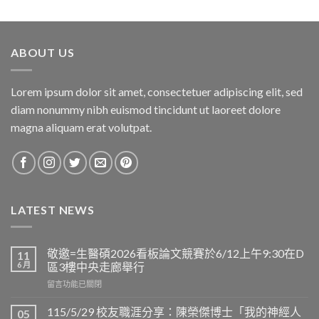
ABOUT US
Lorem ipsum dolor sit amet, consectetuer adipiscing elit, sed
diam nonummy nibh euismod tincidunt ut laoreet dolore
magna aliquam erat volutpat.
LATEST NEWS
敬邀=生醫碩2026看板論文競賽於6/12上午9:30在D
11
6 月
區3樓中央走廊舉行
在
留言功能已關閉
〈敬
邀
115/5/29 校友職涯分享：陳榮傑博士「我的神經人
05