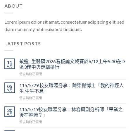
ABOUT
Lorem ipsum dolor sit amet, consectetuer adipiscing elit, sed
diam nonummy nibh euismod tincidunt.
LATEST POSTS
敬邀=生醫碩2026看板論文競賽於6/12上午9:30在D
11
6 月
區3樓中央走廊舉行
在
留言功能已關閉
〈敬
邀
115/5/29 校友職涯分享：陳榮傑博士「我的神經人
05
=
5 月
生 生生不息」
生
在
留言功能已關閉
醫
〈115/5/29
碩
校
2026
115/5/19校友職涯分享：林容興副分析師「畢業之
30
友
看
4 月
後在幹嘛？」
職
板
在
留言功能已關閉
涯
論
〈115/5/19
分
文