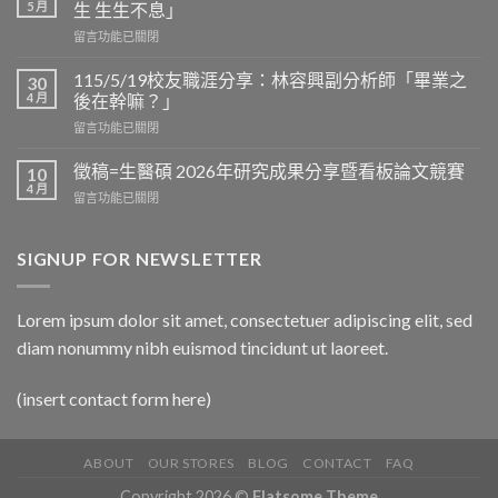
=
5 月
生 生生不息」
生
在
留言功能已關閉
醫
〈115/5/29
碩
校
2026
115/5/19校友職涯分享：林容興副分析師「畢業之
30
友
看
4 月
後在幹嘛？」
職
板
在
留言功能已關閉
涯
論
〈115/5/19
分
文
校
享：
徵稿=生醫碩 2026年研究成果分享暨看板論文競賽
10
競
友
陳
4 月
賽
在
留言功能已關閉
職
榮
於
〈徵
涯
傑
6/12
稿
分
博
上
=
SIGNUP FOR NEWSLETTER
享：
士
午
生
林
「我
9:30
醫
容
的
在
碩
興
Lorem ipsum dolor sit amet, consectetuer adipiscing elit, sed
神
D
2026
副
經
區
diam nonummy nibh euismod tincidunt ut laoreet.
年
分
人
3
研
析
生
樓
究
師
生
(insert contact form here)
中
成
「畢
生
央
果
業
不
走
分
之
息」〉
廊
享
ABOUT
OUR STORES
BLOG
CONTACT
FAQ
後
中
舉
暨
在
行〉
Copyright 2026 ©
Flatsome Theme